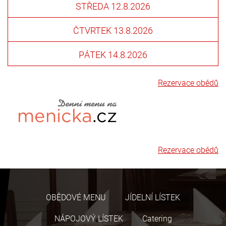
STŘEDA
12.8.2026
ČTVRTEK
13.8.2026
PÁTEK
14.8.2026
Rezervace obědů
Rezervace obědů
OBĚDOVÉ MENU
JÍDELNÍ LÍSTEK
NÁPOJOVÝ LÍSTEK
Catering