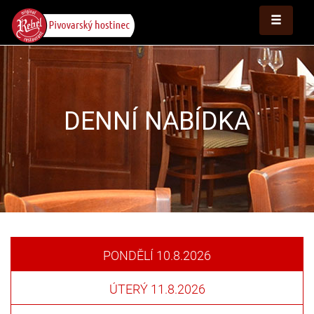
DENNÍ NABÍDKA
PONDĚLÍ
10.8.2026
ÚTERÝ
11.8.2026